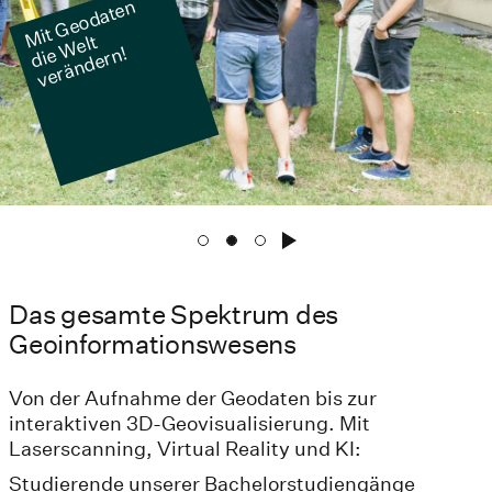
Mit
G
e
o
d
at
e
n
di
W
v
e
r
ä
n
d
e
r
elt
e
n!
Das gesamte Spektrum des
Geoinformations­wesens
Von der Aufnahme der Geodaten bis zur
interaktiven 3D-Geovisualisierung. Mit
Laserscanning, Virtual Reality und KI:
Studierende unserer Bachelorstudiengänge