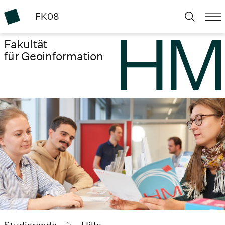
FK08
Fakultät
für Geoinformation