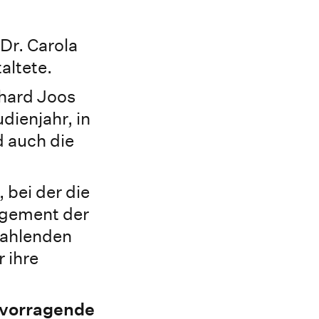
Dr. Carola
altete.
rhard Joos
dienjahr, in
d auch die
 bei der die
agement der
rahlenden
 ihre
rvorragende