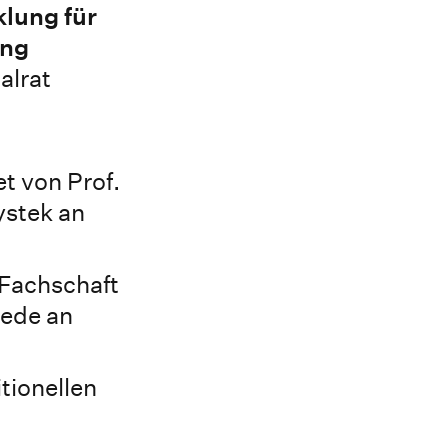
klung für
ung
alrat
t von Prof.
ystek an
Fachschaft
iede an
tionellen