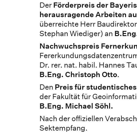
Der
Förderpreis der Bayeri
herausragende Arbeiten au
überreichte Herr Baudirektor
Stephan Wiediger) an
B.Eng
Nachwuchspreis Fernerku
Fererkundungsdatenzentrum Ge
Dr. rer. nat. habil. Hannes T
B.Eng. Christoph Otto
.
Den
Preis für studentisch
der Fakultät für Geoinformati
B.Eng. Michael Söhl.
Nach der offiziellen Verabsc
Sektempfang.