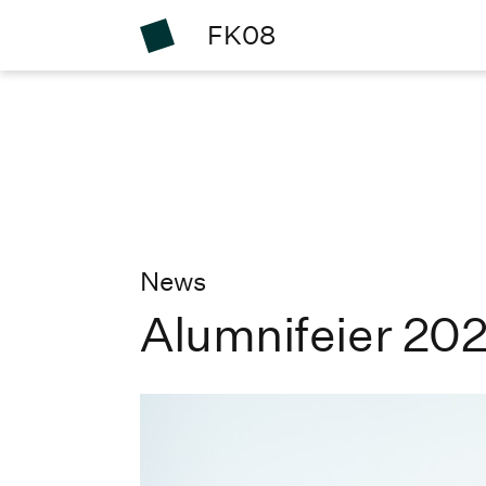
FK08
News
Alumnifeier 20