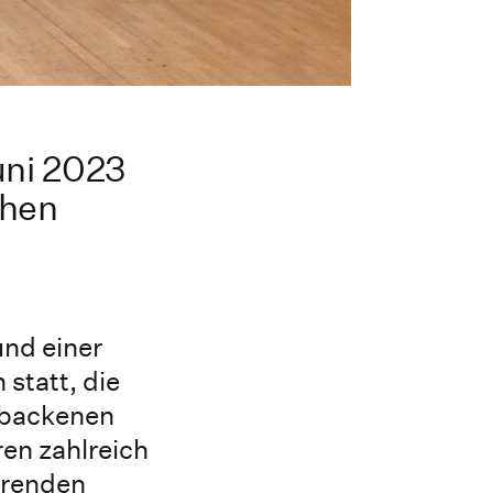
uni 2023
chen
und einer
statt, die
ebackenen
en zahlreich
erenden