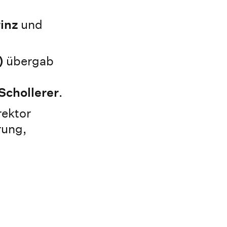
inz
und
)
übergab
Schollerer
.
rektor
rung,