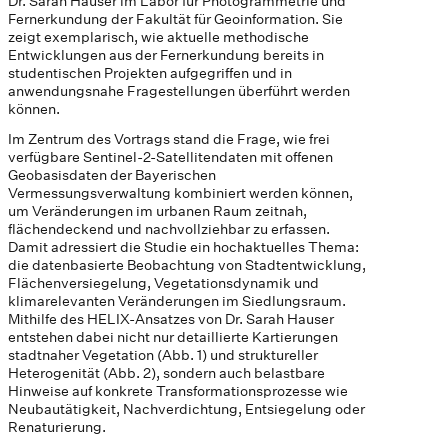
Dr. Sarah Hauser im Labor für Photogrammetrie und
Fernerkundung der Fakultät für Geoinformation. Sie
zeigt exemplarisch, wie aktuelle methodische
Entwicklungen aus der Fernerkundung bereits in
studentischen Projekten aufgegriffen und in
anwendungsnahe Fragestellungen überführt werden
können.
Im Zentrum des Vortrags stand die Frage, wie frei
verfügbare Sentinel-2-Satellitendaten mit offenen
Geobasisdaten der Bayerischen
Vermessungsverwaltung kombiniert werden können,
um Veränderungen im urbanen Raum zeitnah,
flächendeckend und nachvollziehbar zu erfassen.
Damit adressiert die Studie ein hochaktuelles Thema:
die datenbasierte Beobachtung von Stadtentwicklung,
Flächenversiegelung, Vegetationsdynamik und
klimarelevanten Veränderungen im Siedlungsraum.
Mithilfe des HELIX-Ansatzes von Dr. Sarah Hauser
entstehen dabei nicht nur detaillierte Kartierungen
stadtnaher Vegetation (Abb. 1) und struktureller
Heterogenität (Abb. 2), sondern auch belastbare
Hinweise auf konkrete Transformationsprozesse wie
Neubautätigkeit, Nachverdichtung, Entsiegelung oder
Renaturierung.