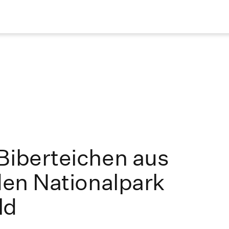
Biberteichen aus
 den Nationalpark
ld