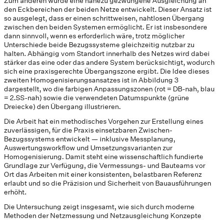
Zum anderen wurde eine nahezu gezwungene Ausgleichung an
den Eckbereichen der beiden Netze entwickelt. Dieser Ansatz ist
so ausgelegt, dass er einen schrittweisen, nahtlosen Übergang
zwischen den beiden Systemen ermöglicht. Er ist insbesondere
dann sinnvoll, wenn es erforderlich wäre, trotz möglicher
Unterschiede beide Bezugssysteme gleichzeitig nutzbar zu
halten. Abhängig vom Standort innerhalb des Netzes wird dabei
stärker das eine oder das andere System berücksichtigt, wodurch
sich eine praxisgerechte Übergangszone ergibt. Die Idee dieses
zweiten Homogenisierungsansatzes ist in Abbildung 3
dargestellt, wo die farbigen Anpassungszonen (rot = DB-nah, blau
= 2.SS-nah) sowie die verwendeten Datumspunkte (grüne
Dreiecke) den Übergang illustrieren.
Die Arbeit hat ein methodisches Vorgehen zur Erstellung eines
zuverlässigen, für die Praxis einsetzbaren Zwischen-
Bezugssystems entwickelt — inklusive Messplanung,
Auswertungsworkflow und Umsetzungsvarianten zur
Homogenisierung. Damit steht eine wissenschaftlich fundierte
Grundlage zur Verfügung, die Vermessungs- und Bauteams vor
Ort das Arbeiten mit einer konsistenten, belastbaren Referenz
erlaubt und so die Präzision und Sicherheit von Bauausführungen
erhöht.
Die Untersuchung zeigt insgesamt, wie sich durch moderne
Methoden der Netzmessung und Netzausgleichung Konzepte