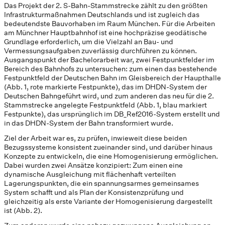
Das Projekt der 2. S-Bahn-Stammstrecke zählt zu den größten
Infrastrukturmaßnahmen Deutschlands und ist zugleich das
bedeutendste Bauvorhaben im Raum München. Für die Arbeiten
am Münchner Hauptbahnhof ist eine hochpräzise geodätische
Grundlage erforderlich, um die Vielzahl an Bau- und
Vermessungsaufgaben zuverlässig durchführen zu können.
Ausgangspunkt der Bachelorarbeit war, zwei Festpunktfelder im
Bereich des Bahnhofs zu untersuchen: zum einen das bestehende
Festpunktfeld der Deutschen Bahn im Gleisbereich der Haupthalle
(Abb. 1, rote markierte Festpunkte), das im DHDN-System der
Deutschen Bahngeführt wird, und zum anderen das neu für die 2.
Stammstrecke angelegte Festpunktfeld (Abb. 1, blau markiert
Festpunkte), das ursprünglich im DB_Ref2016-System erstellt und
in das DHDN-System der Bahn transformiert wurde.
Ziel der Arbeit war es, zu prüfen, inwieweit diese beiden
Bezugssysteme konsistent zueinander sind, und darüber hinaus
Konzepte zu entwickeln, die eine Homogenisierung ermöglichen.
Dabei wurden zwei Ansätze konzipiert: Zum einen eine
dynamische Ausgleichung mit flächenhaft verteilten
Lagerungspunkten, die ein spannungsarmes gemeinsames
System schafft und als Plan der Konsistenzprüfung und
gleichzeitig als erste Variante der Homogenisierung dargestellt
ist (Abb. 2).