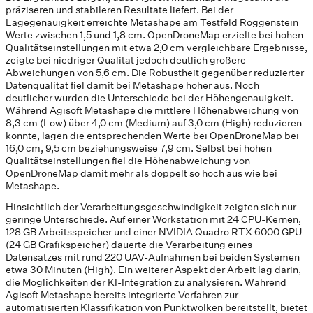
präziseren und stabileren Resultate liefert. Bei der
Lagegenauigkeit erreichte Metashape am Testfeld Roggenstein
Werte zwischen 1,5 und 1,8 cm. OpenDroneMap erzielte bei hohen
Qualitätseinstellungen mit etwa 2,0 cm vergleichbare Ergebnisse,
zeigte bei niedriger Qualität jedoch deutlich größere
Abweichungen von 5,6 cm. Die Robustheit gegenüber reduzierter
Datenqualität fiel damit bei Metashape höher aus. Noch
deutlicher wurden die Unterschiede bei der Höhengenauigkeit.
Während Agisoft Metashape die mittlere Höhenabweichung von
8,3 cm (Low) über 4,0 cm (Medium) auf 3,0 cm (High) reduzieren
konnte, lagen die entsprechenden Werte bei OpenDroneMap bei
16,0 cm, 9,5 cm beziehungsweise 7,9 cm. Selbst bei hohen
Qualitätseinstellungen fiel die Höhenabweichung von
OpenDroneMap damit mehr als doppelt so hoch aus wie bei
Metashape.
Hinsichtlich der Verarbeitungsgeschwindigkeit zeigten sich nur
geringe Unterschiede. Auf einer Workstation mit 24 CPU-Kernen,
128 GB Arbeitsspeicher und einer NVIDIA Quadro RTX 6000 GPU
(24 GB Grafikspeicher) dauerte die Verarbeitung eines
Datensatzes mit rund 220 UAV-Aufnahmen bei beiden Systemen
etwa 30 Minuten (High). Ein weiterer Aspekt der Arbeit lag darin,
die Möglichkeiten der KI-Integration zu analysieren. Während
Agisoft Metashape bereits integrierte Verfahren zur
automatisierten Klassifikation von Punktwolken bereitstellt, bietet