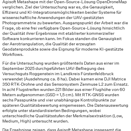
Agisoft Metashape mit der Open-Source-Lösung OpenDroneMap
verglichen. Ziel der Untersuchung war es, die Genauigkeit,
Effizienz und KI-Integrationsmöglichkeiten beider Systeme für
wissenschaftliche Anwendungen der UAV-gestützten
Photogrammetrie zu bewerten. Ausgangspunkt der Arbeit war die
Frage, ob eine frei verfügbare Open-Source-Lösung hinsichtlich
der Qualität ihrer Ergebnisse mit etablierter kommerzieller
Software konkurrieren kann. Im Fokus standen die Genauigkeit
der Aerotriangulation, die Qualität der erzeugten
Geodatenprodukte sowie die Eignung für moderne KI-gestützte
Workflows.
Für die Untersuchung wurden größtenteils Daten aus einer im
September 2025 durchgeführten UAV-Befliegung des
Versuchsguts Roggenstein im Landkreis Fürstenfeldbruck
verwendet (Ausdehnung ca. 8 ha). Dabei kamen eine DJI Matrice
350 RTK-Drohne und das Sensorsystem Zenmuse L2 zum Einsatz.
In acht Flugstreifen wurden 221 Bilder aus einer Flughöhe von 60
Metern aufgenommen (GSD = 1,5 cm). Mit RTK-GNSS wurden
sechs Passpunkte und vier unabhängige Kontrollpunkte zur
späteren Qualitätsbewertung eingemessen. Die Datenauswertung
erfolgte unter standardisierten Bedingungen, wobei
unterschiedliche Qualitätsstufen der Merkmalsextraktion (Low,
Medium, High) untersucht wurden.
Die Ergebnisse zeigen, dass Agisoft Metashape insgesamt die